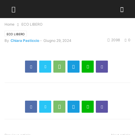
Home
ECO LIBERO
ECO LIBERO
2098
0
By
Chiara Pasticcio
-
Giugno 29, 2024