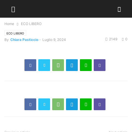
Home
ECO LIBERO
ECO LIBERO
2149
0
By
Chiara Pasticcio
-
Luglio 9, 2024